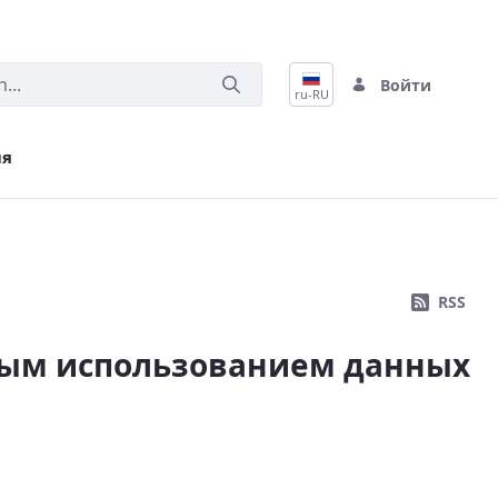
Войти
ru-RU
ия
RSS
ным использованием данных