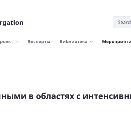
rgation
роект
Эксперты
Библиотека
Мероприят
нными в областях с интенсив