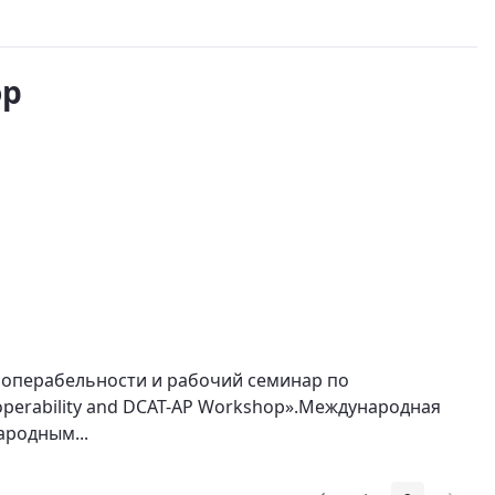
op
роперабельности и рабочий семинар по
operability and DCAT-AP Workshop».Международная
родным...