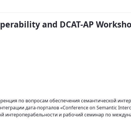
operability and DCAT-AP Worksh
ференция по вопросам обеспечения семантической инте
теграции дата-порталов «Conference on Semantic Inter
й интероперабельности и рабочий семинар по междуна