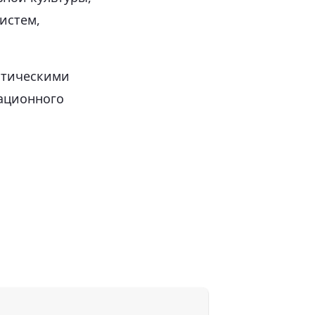
истем,
нтическими
ационного