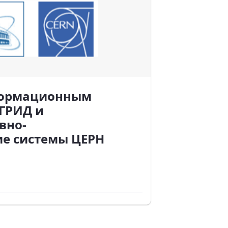
формационным
ГРИД и
вно-
ие системы ЦЕРН