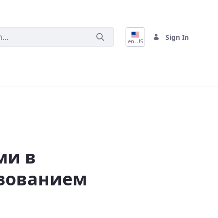
Sign In
en-US
анием данных
ми в
ьзованием