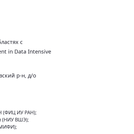
ластях с
 in Data Intensive
ский р-н, д/о
 (ФИЦ ИУ РАН);
 (НИУ ВШЭ);
 МИФИ);