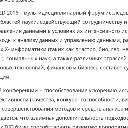
ия ACM SIGMOD.
D 2016 – мультидисциплинарный форум исследов
бластей науки, содействующий сотрудничеству и
равления данными в условиях их интенсивного и
ходы к анализу данных и управлению данными, р
 X- информатики (таких как X=астро, био, гео, н
р.), социальных наук, а также различных отрасле
вых технологий, финансов и бизнеса составят 
ции.
й конференции – способствование ускорению исс
ктивности (качества, конкурентоспособности, в
ет совершенствования методов и средств анализа 
дается, что взаимная дополнительность подходов
 DID будет способствовать развитию корпоратив