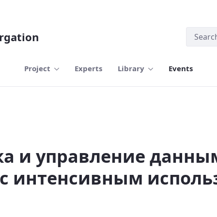
rgation
Project
Experts
Library
Events
 областях с интенсивным использов
а и управление данны
 с интенсивным испол