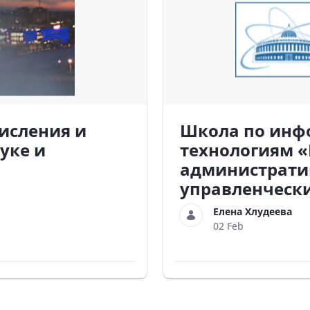
исления и
Школа по ин
уке и
технологиям «
администрати
управленческ
Елена Хлудеева
02 Feb