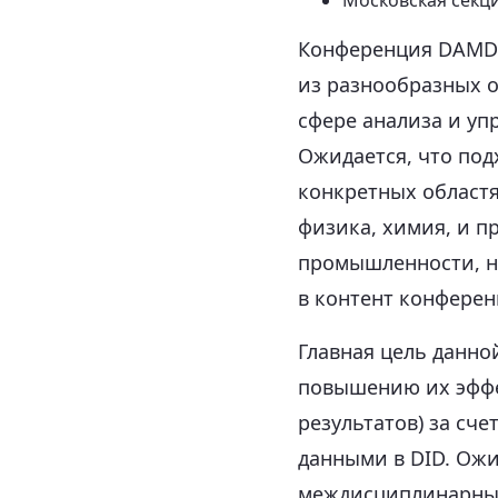
Московская секц
Конференция DAMDI
из разнообразных о
сфере анализа и уп
Ожидается, что под
конкретных областях
физика, химия, и п
промышленности, но
в контент конферен
Главная цель данно
повышению их эффе
результатов) за сч
данными в DID. Ожи
междисциплинарных