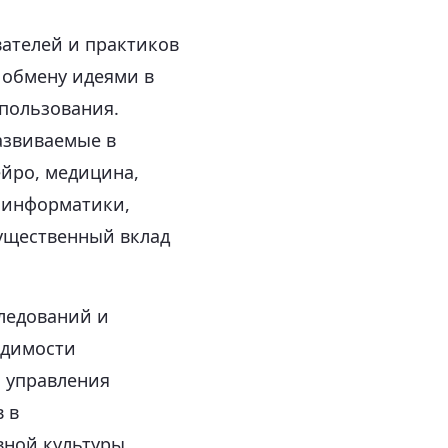
ателей и практиков
 обмену идеями в
спользования.
азвиваемые в
ейро, медицина,
й информатики,
существенный вклад
ледований и
идимости
и управления
 в
ной культуры,