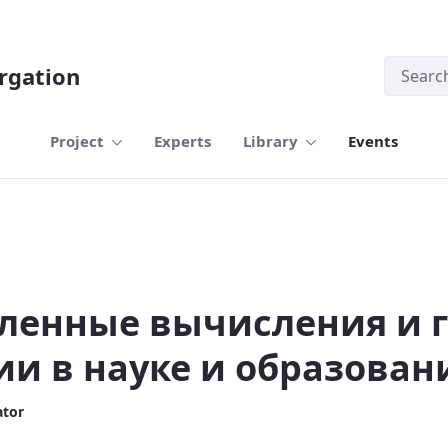
rgation
Project
Experts
Library
Events
-технологии в науке и образовании
ленные вычисления и г
ии в науке и образован
ator