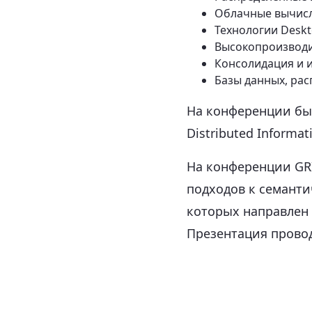
Облачные вычисл
Технологии Deskt
Высокопроизводи
Консолидация и 
Базы данных, ра
На конференции был 
Distributed Informat
На конференции GR
подходов к семанти
которых направлен 
Презентация проводи