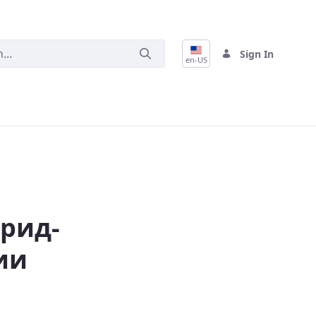
Sign In
en-US
рид-
ии