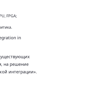
U, FPGA;
итика.
gration in
 существующих
м, на решение
ской интеграции».