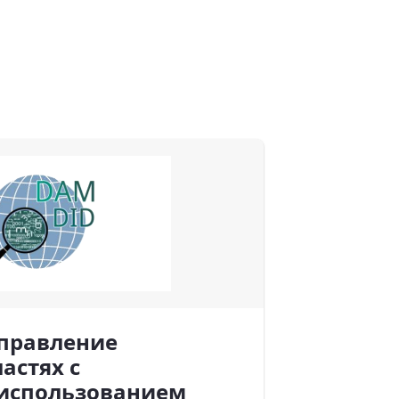
управление
астях с
использованием