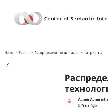
Center of Semantic Inte
Распределенные вычисления и грид
Home
Events
Распределенные вычисления и грид-технологии в науке и образовании
Распреде
технолог
Admin Administr
5 Years Ago