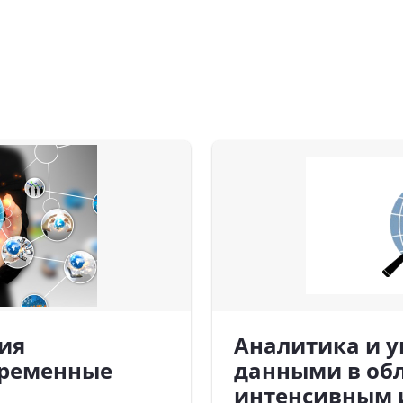
ия
Аналитика и 
временные
данными в обл
интенсивным 